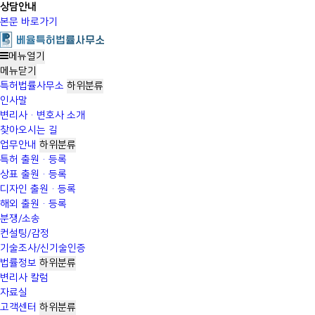
상담안내
본문 바로가기
메뉴열기
메뉴
닫기
특허법률사무소
하위분류
인사말
변리사·변호사 소개
찾아오시는 길
업무안내
하위분류
특허 출원·등록
상표 출원·등록
디자인 출원·등록
해외 출원·등록
분쟁/소송
컨설팅/감정
기술조사/신기술인증
법률정보
하위분류
변리사 칼럼
자료실
고객센터
하위분류