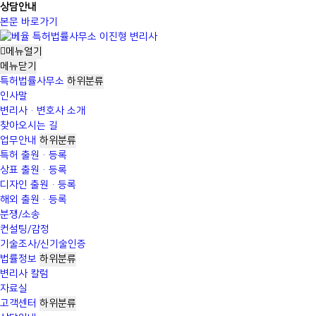
상담안내
본문 바로가기
메뉴열기
메뉴
닫기
특허법률사무소
하위분류
인사말
변리사·변호사 소개
찾아오시는 길
업무안내
하위분류
특허 출원·등록
상표 출원·등록
디자인 출원·등록
해외 출원·등록
분쟁/소송
컨설팅/감정
기술조사/신기술인증
법률정보
하위분류
변리사 칼럼
자료실
고객센터
하위분류