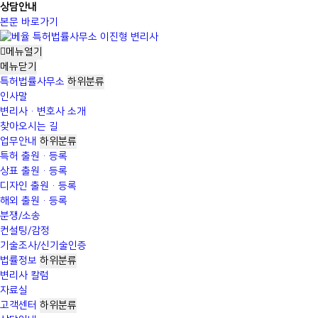
상담안내
본문 바로가기
메뉴열기
메뉴
닫기
특허법률사무소
하위분류
인사말
변리사·변호사 소개
찾아오시는 길
업무안내
하위분류
특허 출원·등록
상표 출원·등록
디자인 출원·등록
해외 출원·등록
분쟁/소송
컨설팅/감정
기술조사/신기술인증
법률정보
하위분류
변리사 칼럼
자료실
고객센터
하위분류